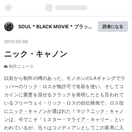
SOUL * BLACK MOVIE * ブラック
読者になる
ムービー
2013
-
03
-
06
ニック・キャノン
制作ニュース
以前から制作の噂のあった、モノホンのLAギャングでラ
ッパーのリック・ロスが無許可で名前を使い、そしてコ
カインに
重曹
を混ぜるクラックを発明したとも言われて
いるフリーウェイ・リック・ロスの自伝映画で、ロス役
に
ニック・キャノン
が選ばれた！マジ？
ニック・キャノ
ン
は、今でこそ「ミスター・
マライア・キャリー
」とい
われているが、元々はコメディアンとしてこの業界に入